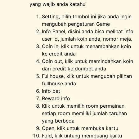
yang wajib anda ketahui
Setting, pilih tombol ini jika anda ingin
mengubah pengaturan Game
Info Panel, disini anda bisa melihat info
user id, jumlah koin anda, nomor meja.
Coin in, klik untuk menambahkan koin
ke credit anda
Coin out, klik untuk memindahkan koin
dari credit ke dompet anda
Fullhouse, klik untuk mengubah pilihan
fullhouse anda
Info bet
Reward info
Klik untuk memilih room permainan,
setiap room memiliki jumlah taruhan
yang berbeda
Open, klik untuk membuka kartu
Fold, klik untung membuang kartu