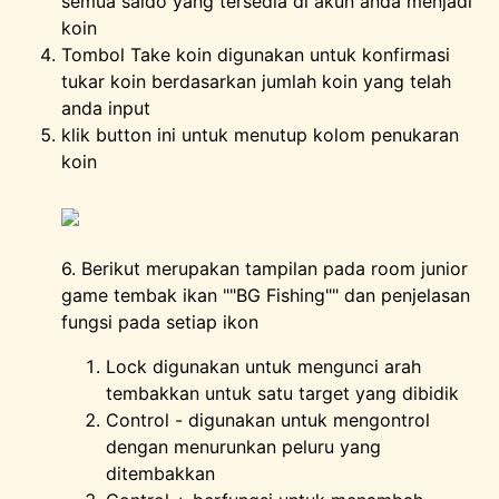
semua saldo yang tersedia di akun anda menjadi
koin
Tombol Take koin digunakan untuk konfirmasi
tukar koin berdasarkan jumlah koin yang telah
anda input
klik button ini untuk menutup kolom penukaran
koin
6. Berikut merupakan tampilan pada room junior
game tembak ikan ""BG Fishing"" dan penjelasan
fungsi pada setiap ikon
Lock digunakan untuk mengunci arah
tembakkan untuk satu target yang dibidik
Control - digunakan untuk mengontrol
dengan menurunkan peluru yang
ditembakkan