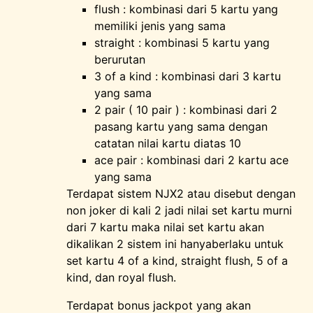
flush : kombinasi dari 5 kartu yang
memiliki jenis yang sama
straight : kombinasi 5 kartu yang
berurutan
3 of a kind : kombinasi dari 3 kartu
yang sama
2 pair ( 10 pair ) : kombinasi dari 2
pasang kartu yang sama dengan
catatan nilai kartu diatas 10
ace pair : kombinasi dari 2 kartu ace
yang sama
Terdapat sistem NJX2 atau disebut dengan
non joker di kali 2 jadi nilai set kartu murni
dari 7 kartu maka nilai set kartu akan
dikalikan 2 sistem ini hanyaberlaku untuk
set kartu 4 of a kind, straight flush, 5 of a
kind, dan royal flush.
Terdapat bonus jackpot yang akan