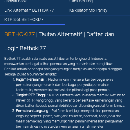
Jadwal Bank
Cara Betting
Link Alternatif BETHOKI77
Kalkulator Mix Parlay
RTP Slot BETHOKI77
BETHOKI77
| Tautan Alternatif | Daftar dan
Login Bethoki77
Bethoki77 adalah salah satu pusat hiburan terlengkap di Indonesia,
menawarkan berbagai pilihan permainan yang menarik dan menghibur.
Berikut adalah beberapa poin yang mungkin menjelaskan mengapa dianggap
sebagai pusat hiburan terlengkap:
Ragam Permainan
: Platform kami menawarkan berbagai jenis
permainan yang menarik dari berbagai penyedia permainan
terkemuka, memberikan variasi dan pilihan bagi para pemain.
Tingkat RTP Tinggi
: RTP di Platform kami biasanya memiliki Return to
Player (RTP) yang tinggi, yang berarti persentase kemenangan yang
dikembalikan kepada pemain lebih besar dibandingkan platform lainnya.
Permainan Langsung
: Platform kami juga menyediakan permainan
langsung seperti poker, blackjack, roulette, baccarat, togel, bola dan
masih banyak lagi yang memungkinkan pemain merasakan pengalaman
bermain di kasino nyata dari kenyamanan rumah mereka.