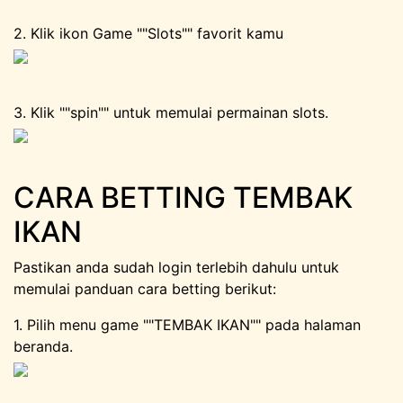
2. Klik ikon Game ""Slots"" favorit kamu
3. Klik ""spin"" untuk memulai permainan slots.
CARA BETTING TEMBAK
IKAN
Pastikan anda sudah login terlebih dahulu untuk
memulai panduan cara betting berikut:
1. Pilih menu game ""TEMBAK IKAN"" pada halaman
beranda.