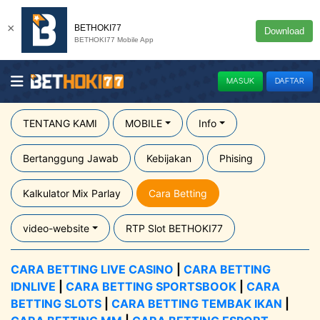
×
BETHOKI77
Download
BETHOKI77 Mobile App
MASUK
DAFTAR
TENTANG KAMI
MOBILE
Info
Bertanggung Jawab
Kebijakan
Phising
Kalkulator Mix Parlay
Cara Betting
video-website
RTP Slot BETHOKI77
CARA BETTING LIVE CASINO
|
CARA BETTING
IDNLIVE
|
CARA BETTING SPORTSBOOK
|
CARA
BETTING SLOTS
|
CARA BETTING TEMBAK IKAN
|