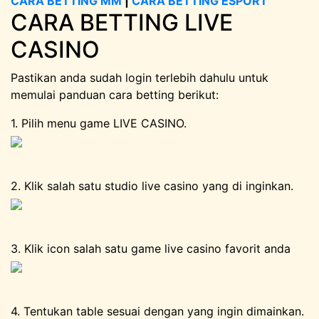
CARA BETTING MM
|
CARA BETTING ESPORT
CARA BETTING LIVE
CASINO
Pastikan anda sudah login terlebih dahulu untuk
memulai panduan cara betting berikut:
1. Pilih menu game LIVE CASINO.
2. Klik salah satu studio live casino yang di inginkan.
3. Klik icon salah satu game live casino favorit anda
4. Tentukan table sesuai dengan yang ingin dimainkan.