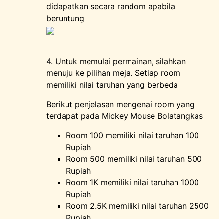
didapatkan secara random apabila
beruntung
4. Untuk memulai permainan, silahkan
menuju ke pilihan meja. Setiap room
memiliki nilai taruhan yang berbeda
Berikut penjelasan mengenai room yang
terdapat pada Mickey Mouse Bolatangkas
Room 100 memiliki nilai taruhan 100
Rupiah
Room 500 memiliki nilai taruhan 500
Rupiah
Room 1K memiliki nilai taruhan 1000
Rupiah
Room 2.5K memiliki nilai taruhan 2500
Rupiah